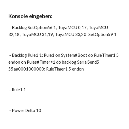
Konsole eingeben:
 - Backlog SetOption66 1; TuyaMCU 0,17; TuyaMCU 
32,18; TuyaMCU 31,19; TuyaMCU 33,20; SetOption59 1
 - Backlog Rule1 1; Rule1 on System#Boot do RuleTimer1 5 
endon on Rules#Timer=1 do backlog SerialSend5 
55aa0001000000; RuleTimer1 5 endon
 - Rule1 1
 - PowerDelta 10